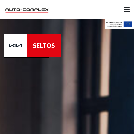
Samochody
JAECOO 8
Ubezpieczenia
Serwis
Części i Akcesoria
Firma
Likwidacja szkód
Kariera