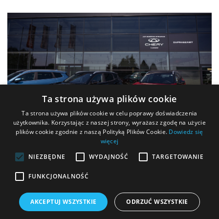
Ta strona używa plików cookie
>
Ta strona używa plików cookie w celu poprawy doświadczenia
użytkownika. Korzystając z naszej strony, wyrażasz zgodę na użycie
05 / 08 / 2026
plików cookie zgodnie z naszą Polityką Plików Cookie.
Dowiedz się
Salon Chery już otwarty w Łukanowicach
więcej
koło Tarnowa!
NIEZBĘDNE
WYDAJNOŚĆ
TARGETOWANIE
Salon Chery już otwarty w Łukanowicach koło Tarnowa!
FUNKCJONALNOŚĆ
Mamy kolejną świetną wiadomość dla kierowców z...
AKCEPTUJ WSZYSTKIE
ODRZUĆ WSZYSTKIE