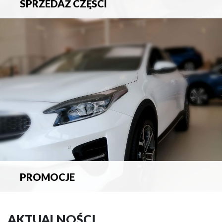
SPRZEDAŻ CZĘŚCI
Sprzedaż oryginalnych części samochodowych oraz
akcesoriów.
PROMOCJE
Zapoznaj się z aktualnymi promocjami.
AKTUALNOŚCI