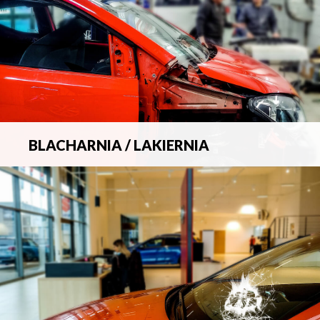
BLACHARNIA / LAKIERNIA
Kompleksowa obsługa wszelkich napraw
blacharsko-lakierniczych.