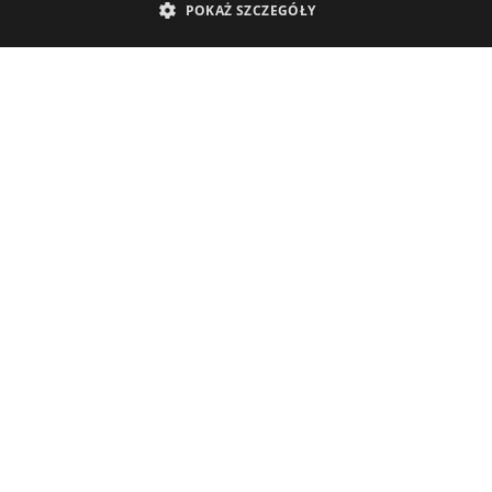
POKAŻ SZCZEGÓŁY
>
05 / 08 / 2026
MG S6 EV elektryczny SUV z zasięgiem do
529 km. Już w Auto-Complex Wielogłowy
MG S6 EV — elektryczny SUV z zasięgiem, który zmienia
zasady gry. Już w Auto-Complex...