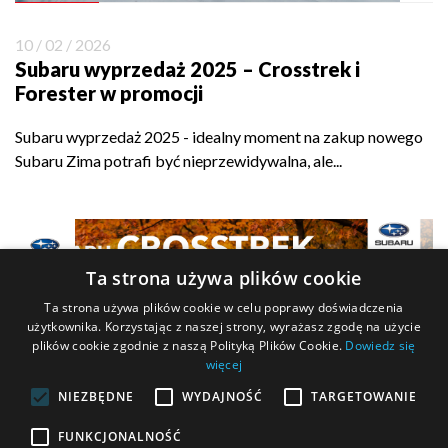
Obsługi
Posprzedażnej
10 / 02 / 2026
Recepcja Serwisu
Subaru wyprzedaż 2025 – Crosstrek i
Forester w promocji
Subaru wyprzedaż 2025 - idealny moment na zakup nowego
Subaru Zima potrafi być nieprzewidywalna, ale...
Ta strona używa plików cookie
Ta strona używa plików cookie w celu poprawy doświadczenia
użytkownika. Korzystając z naszej strony, wyrażasz zgodę na użycie
plików cookie zgodnie z naszą Polityką Plików Cookie.
Dowiedz się
więcej
>
NIEZBĘDNE
WYDAJNOŚĆ
TARGETOWANIE
FUNKCJONALNOŚĆ