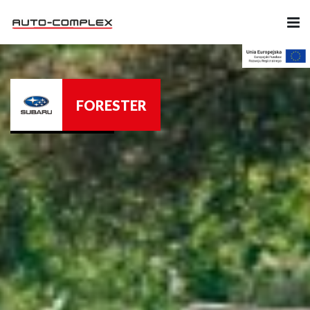
Samochody
FORESTER
Ubezpieczenia
Serwis
Części i Akcesoria
Firma
Likwidacja szkód
Kariera