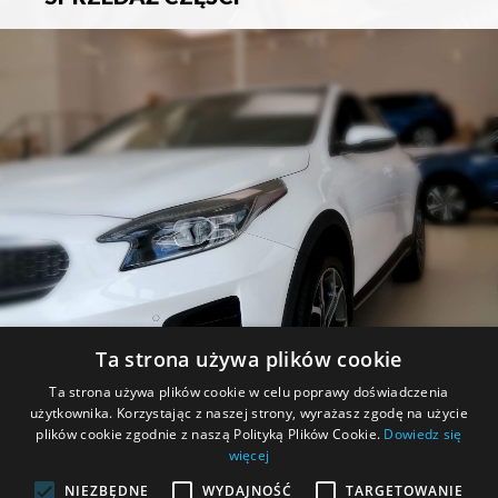
Sprzedaż oryginalnych części samochodowych oraz
akcesoriów.
Ta strona używa plików cookie
PROMOCJE
Ta strona używa plików cookie w celu poprawy doświadczenia
użytkownika. Korzystając z naszej strony, wyrażasz zgodę na użycie
Zapoznaj się z aktualnymi promocjami.
plików cookie zgodnie z naszą Polityką Plików Cookie.
Dowiedz się
więcej
NIEZBĘDNE
WYDAJNOŚĆ
TARGETOWANIE