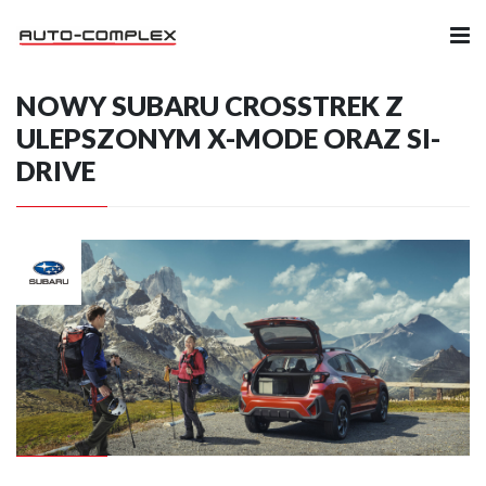
NOWY SUBARU CROSSTREK Z
Samochody
ULEPSZONYM X-MODE ORAZ SI-
DRIVE
Ubezpieczenia
Serwis
Części i Akcesoria
Firma
Likwidacja szkód
Kariera