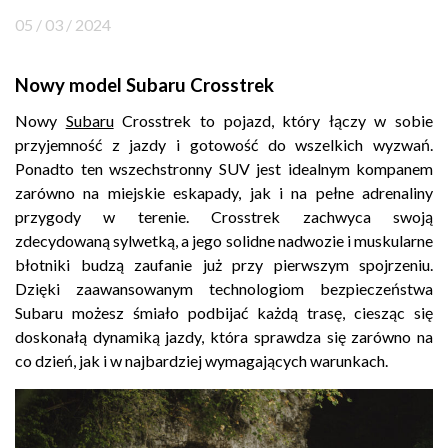
05 / 03 / 2024
Kontakt
Marka
Nowy model Subaru Crosstrek
Nowy
Subaru
Crosstrek to pojazd, który łączy w sobie
przyjemność z jazdy i gotowość do wszelkich wyzwań.
Ponadto ten wszechstronny SUV jest idealnym kompanem
zarówno na miejskie eskapady, jak i na pełne adrenaliny
przygody w terenie. Crosstrek zachwyca swoją
zdecydowaną sylwetką, a jego solidne nadwozie i muskularne
błotniki budzą zaufanie już przy pierwszym spojrzeniu.
Dzięki zaawansowanym technologiom bezpieczeństwa
Subaru możesz śmiało podbijać każdą trasę, ciesząc się
doskonałą dynamiką jazdy, która sprawdza się zarówno na
co dzień, jak i w najbardziej wymagających warunkach.