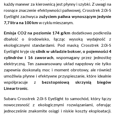
każdy manewr za kierownicą jest płynny i szybki. Z uwagi na
rosnące znaczenie efektywności paliwowej, Crosstrek 2.0i-S
EyeSight zachwyca
zużyciem paliwa wynoszącym jedynie
7,7 litra na 100 km
w cyklu mieszanym.
Emisja CO2 na poziomie 174 g/km
dodatkowo podkreśla
dbałość o środowisko, łącząc wysoką wydajność z
ekologicznymi standardami. Pod maską Crosstrek 2.0i-S
EyeSight kryje się
silnik w układzie bokser, o pojemności 4
cylindrów i 16 zaworach
, wspomagany przez jednostkę
elektryczną. Ten zaawansowany układ napędowy nie tylko
zapewnia doskonałą moc i moment obrotowy, ale również
umożliwia płynne i efektywne przyspieszanie, które idealnie
współpracuje z
bezstopniową skrzynią biegów
Lineartronic
.
Subaru Crosstrek 2.0i-S EyeSight to samochód, który łączy
nowoczesność z ekologicznymi rozwiązaniami, oferując
jednocześnie znakomite osiągi i niskie koszty eksploatacji.