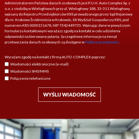
Administratorem Państwa danych osobowych jest P.U.H. Auto Complex Sp. z
o.o. z siedzibą w Wielogłowach przy ul. Wielogłowy 188, 33-311 Wielogłowy,
wpisana do Rejestru Przedsiębiorców KRS prowadzonego przez Sąd Rejonowy
dla m. Krakowa Śródmieścia w Krakowie, XII Wydział Gospodarczy KRS, pod
numerem KRS 0000151678, NIP 7342449735. Wpisując dane w powyższym
formularzu kontaktowym wyrażasz zgodę na kontakt w celu udzielenia
odpowiedzi na kierowane pytania. Szczegółowe informacje na temat
przetwarzania danych osobowych są dostępne w
Polityce prywatności
.
Wyrażam zgodę na kontakt z firmą AUTO-COMPLEX poprzez:
Wiadomości elektroniczne (e-mail)
Wiadomości SMS/MMS
Połączenie telefoniczne