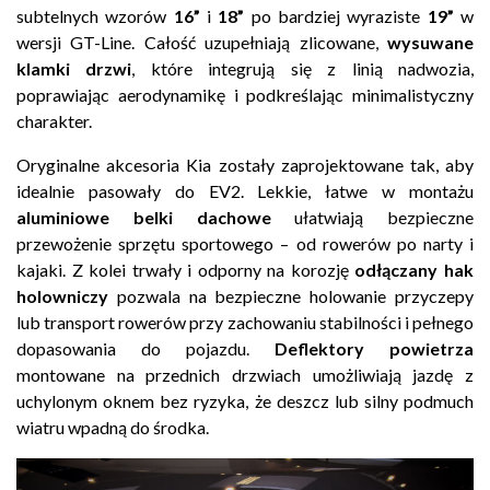
subtelnych wzorów
16”
i
18”
po bardziej wyraziste
19”
w
wersji GT-Line. Całość uzupełniają zlicowane,
wysuwane
klamki drzwi
, które integrują się z linią nadwozia,
poprawiając aerodynamikę i podkreślając minimalistyczny
charakter.
Oryginalne akcesoria Kia zostały zaprojektowane tak, aby
idealnie pasowały do EV2. Lekkie, łatwe w montażu
aluminiowe belki dachowe
ułatwiają bezpieczne
przewożenie sprzętu sportowego – od rowerów po narty i
kajaki. Z kolei trwały i odporny na korozję
odłączany hak
holowniczy
pozwala na bezpieczne holowanie przyczepy
lub transport rowerów przy zachowaniu stabilności i pełnego
dopasowania do pojazdu.
Deflektory powietrza
montowane na przednich drzwiach umożliwiają jazdę z
uchylonym oknem bez ryzyka, że deszcz lub silny podmuch
wiatru wpadną do środka.