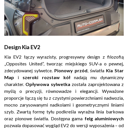
Design Kia EV2
Kia EV2 łączy wyrazisty, progresywny design z filozofią
„Opposites United”, tworząc miejskiego SUV-a o pewnej,
zdecydowanej sylwetce.
Pionowy przód
, światła
Kia Star
Map
i
szeroki rozstaw kół
nadają mu dynamiczny
charakter.
Opływowa sylwetka
została zaprojektowana z
myślą o precyzji, równowadze i elegancji. Wyważone
proporcje łączą się tu z czystymi powierzchniami nadwozia,
mocno zarysowanymi nadkolami i geometrycznymi liniami
szyb. Zwartą formę tyłu podkreśla wyraźna linia barkowa
oraz pionowe światła. Dostępna gama
felg aluminiowych
pozwala dopasować wygląd EV2 do wersji wyposażenia – od