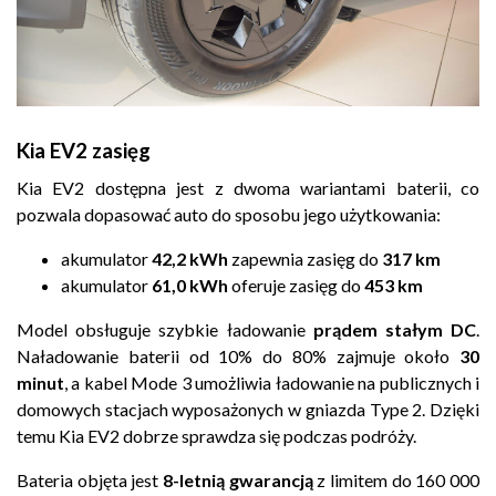
Kia EV2 zasięg
Kia EV2 dostępna jest z dwoma wariantami baterii, co
pozwala dopasować auto do sposobu jego użytkowania:
akumulator
42,2 kWh
zapewnia zasięg do
317 km
akumulator
61,0 kWh
oferuje zasięg do
453 km
Model obsługuje szybkie ładowanie
prądem stałym DC
.
Naładowanie baterii od 10% do 80% zajmuje około
30
minut
, a kabel Mode 3 umożliwia ładowanie na publicznych i
domowych stacjach wyposażonych w gniazda Type 2. Dzięki
temu
Kia EV2
dobrze sprawdza się podczas podróży.
Bateria objęta jest
8-letnią gwarancją
z limitem do 160 000