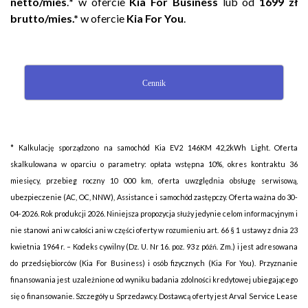
netto/mies
.
*
w ofercie
Kia For Business
lub od
1699 zł
brutto/mies.*
w ofercie
Kia For You
.
Cennik
* Kalkulację sporządzono na samochód Kia EV2 146KM 42,2kWh Light. Oferta
skalkulowana w oparciu o parametry: opłata wstępna 10%, okres kontraktu 36
miesięcy, przebieg roczny 10 000 km, oferta uwzględnia obsługę serwisową,
ubezpieczenie (AC, OC, NNW), Assistance i samochód zastępczy. Oferta ważna do 30-
04-2026. Rok produkcji 2026. Niniejsza propozycja służy jedynie celom informacyjnym i
nie stanowi ani w całości ani w części oferty w rozumieniu art. 66 § 1 ustawy z dnia 23
kwietnia 1964 r. – Kodeks cywilny (Dz. U. Nr 16. poz. 93 z późń. Zm.) i jest adresowana
do przedsiębiorców (Kia For Business) i osób fizycznych (Kia For You). Przyznanie
finansowania jest uzależnione od wyniku badania zdolności kredytowej ubiegającego
się o finansowanie. Szczegóły u Sprzedawcy. Dostawcą oferty jest Arval Service Lease