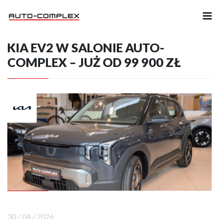
KIA EV2 W SALONIE AUTO-
Samochody
COMPLEX – JUŻ OD 99 900 ZŁ
Ubezpieczenia
Serwis
Części i Akcesoria
Firma
Likwidacja szkód
Kariera
30 / 04 / 2026