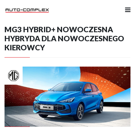
MG3 HYBRID+ NOWOCZESNA
Samochody
HYBRYDA DLA NOWOCZESNEGO
KIEROWCY
Ubezpieczenia
Serwis
Części i Akcesoria
Firma
Likwidacja szkód
Kariera