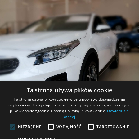
Sprzedaż oryginalnych części samochodowych oraz
akcesoriów.
Ta strona używa plików cookie
PROMOCJE
Ta strona używa plików cookie w celu poprawy doświadczenia
użytkownika. Korzystając z naszej strony, wyrażasz zgodę na użycie
Zapoznaj się z aktualnymi promocjami.
plików cookie zgodnie z naszą Polityką Plików Cookie.
Dowiedz się
więcej
NIEZBĘDNE
WYDAJNOŚĆ
TARGETOWANIE