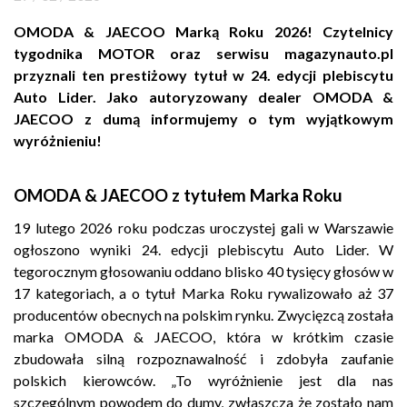
Kontakt
OMODA & JAECOO Marką Roku 2026! Czytelnicy
tygodnika MOTOR oraz serwisu magazynauto.pl
Marka
przyznali ten prestiżowy tytuł w 24. edycji plebiscytu
Auto Lider. Jako autoryzowany dealer OMODA &
JAECOO z dumą informujemy o tym wyjątkowym
wyróżnieniu!
OMODA & JAECOO z tytułem Marka Roku
19 lutego 2026 roku podczas uroczystej gali w Warszawie
ogłoszono wyniki 24. edycji plebiscytu Auto Lider. W
tegorocznym głosowaniu oddano blisko 40 tysięcy głosów w
17 kategoriach, a o tytuł Marka Roku rywalizowało aż 37
producentów obecnych na polskim rynku. Zwycięzcą została
marka OMODA & JAECOO, która w krótkim czasie
zbudowała silną rozpoznawalność i zdobyła zaufanie
polskich kierowców. „To wyróżnienie jest dla nas
szczególnym powodem do dumy, zwłaszcza że zostało nam