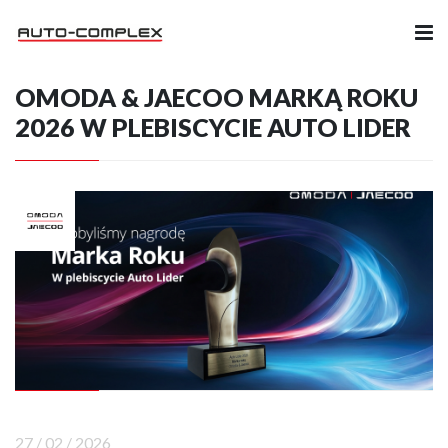
OMODA & JAECOO MARKĄ ROKU
Samochody
2026 W PLEBISCYCIE AUTO LIDER
Ubezpieczenia
Serwis
Części i Akcesoria
Firma
Likwidacja szkód
Kariera
27 / 02 / 2026