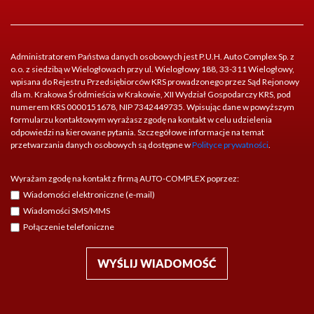
Administratorem Państwa danych osobowych jest P.U.H. Auto Complex Sp. z
o.o. z siedzibą w Wielogłowach przy ul. Wielogłowy 188, 33-311 Wielogłowy,
wpisana do Rejestru Przedsiębiorców KRS prowadzonego przez Sąd Rejonowy
dla m. Krakowa Śródmieścia w Krakowie, XII Wydział Gospodarczy KRS, pod
numerem KRS 0000151678, NIP 7342449735. Wpisując dane w powyższym
formularzu kontaktowym wyrażasz zgodę na kontakt w celu udzielenia
odpowiedzi na kierowane pytania. Szczegółowe informacje na temat
przetwarzania danych osobowych są dostępne w
Polityce prywatności
.
Wyrażam zgodę na kontakt z firmą AUTO-COMPLEX poprzez:
Wiadomości elektroniczne (e-mail)
Wiadomości SMS/MMS
Połączenie telefoniczne