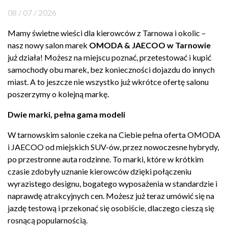
08 / 07 / 2026
Kontakt
Mamy
świetne wieści dla
kierowców z Tarnowa i
okolic –
Marka
nasz nowy
salon marek
OMODA & JAECOO w Tarnowie
już
działa! M
ożesz na miejscu
poznać, przetestować i
kupić
samochody obu
marek, bez
konieczności dojazdu do
innych
miast. A
to jeszcze nie
wszystko już wkrótce
ofertę salonu
poszerzymy o kolejną
markę.
Dwie marki, pełna gama modeli
W
tarnowskim salonie czeka
na Ciebie pełna
oferta OMODA
i
JAECOO od
miejskich SUV-ów, przez
nowoczesne hybrydy,
po
przestronne auta rodzinne.
To marki, które
w krótkim
czasie
zdobyły uznanie
kierowców dzięki
połączeniu
wyrazistego
designu, bogatego
wyposażenia w standardzie
i
naprawdę
atrakcyjnych cen. Możesz już teraz
umówić się na
jazdę testową
i przekonać się
osobiście, dlaczego cieszą
się
rosnącą
popularnością.