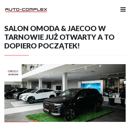
SALON OMODA & JAECOO W
Samochody
TARNOWIE JUŻ OTWARTY A TO
DOPIERO POCZĄTEK!
Ubezpieczenia
Serwis
Części i Akcesoria
Firma
Likwidacja szkód
Kariera