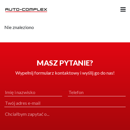
Nie znaleziono
Samochody
Ubezpieczenia
Serwis
MASZ PYTANIE?
Wypełnij formularz kontaktowy i wyślij go do nas!
Części i Akcesoria
Firma
Likwidacja szkód
Kariera