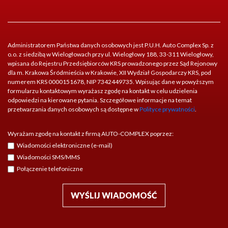
Kontakt
Marka
Administratorem Państwa danych osobowych jest P.U.H. Auto Complex Sp. z
o.o. z siedzibą w Wielogłowach przy ul. Wielogłowy 188, 33-311 Wielogłowy,
wpisana do Rejestru Przedsiębiorców KRS prowadzonego przez Sąd Rejonowy
dla m. Krakowa Śródmieścia w Krakowie, XII Wydział Gospodarczy KRS, pod
numerem KRS 0000151678, NIP 7342449735. Wpisując dane w powyższym
formularzu kontaktowym wyrażasz zgodę na kontakt w celu udzielenia
odpowiedzi na kierowane pytania. Szczegółowe informacje na temat
przetwarzania danych osobowych są dostępne w
Polityce prywatności
.
Wyrażam zgodę na kontakt z firmą AUTO-COMPLEX poprzez:
Wiadomości elektroniczne (e-mail)
Wiadomości SMS/MMS
Połączenie telefoniczne