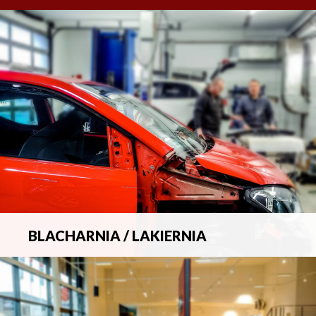
BLACHARNIA / LAKIERNIA
Kompleksowa obsługa wszelkich napraw
blacharsko-lakierniczych.