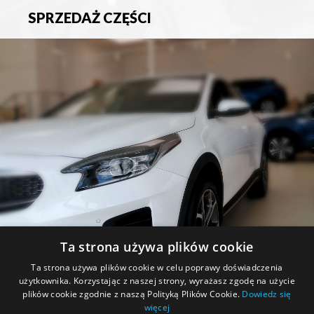
SPRZEDAŻ CZĘŚCI
Sprzedaż oryginalnych części samochodowych oraz
akcesoriów.
Ta strona używa plików cookie
PROMOCJE
Ta strona używa plików cookie w celu poprawy doświadczenia
użytkownika. Korzystając z naszej strony, wyrażasz zgodę na użycie
Zapoznaj się z aktualnymi promocjami.
plików cookie zgodnie z naszą Polityką Plików Cookie.
Dowiedz się
więcej