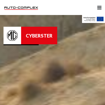
Samochody
CYBERSTER
Ubezpieczenia
Serwis
Części i Akcesoria
Firma
Likwidacja szkód
Kariera