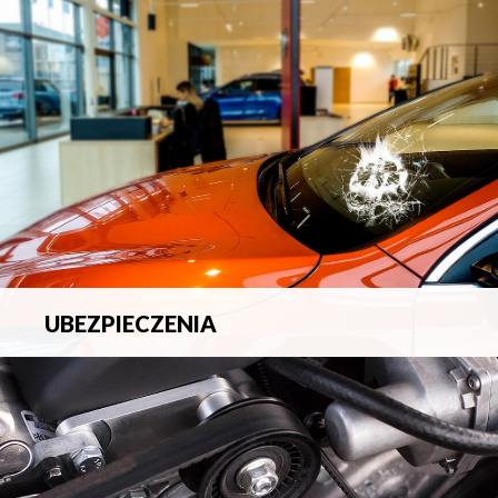
blacharsko-lakierniczych.
UBEZPIECZENIA
Pełna ochrona ubezpieczeniowa w zakresie wszelkich
ryzyk.