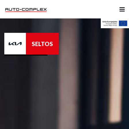
Samochody
SELTOS
Ubezpieczenia
Serwis
Części i Akcesoria
Firma
Likwidacja szkód
Kariera