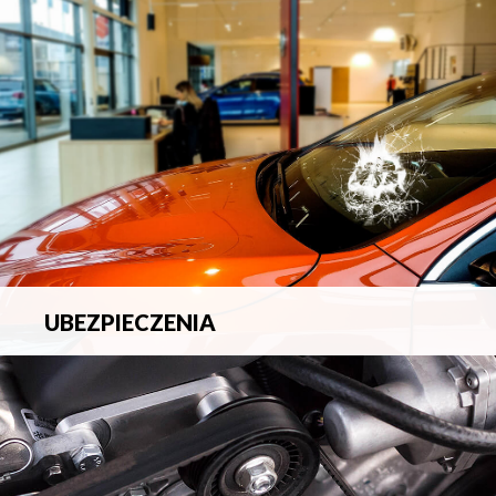
blacharsko-lakierniczych.
UBEZPIECZENIA
Pełna ochrona ubezpieczeniowa w zakresie wszelkich
ryzyk.