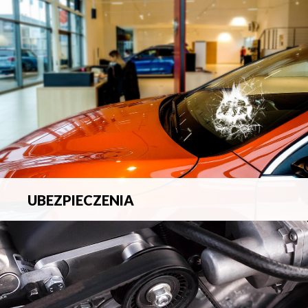
blacharsko-lakierniczych.
UBEZPIECZENIA
Pełna ochrona ubezpieczeniowa w zakresie wszelkich
ryzyk.