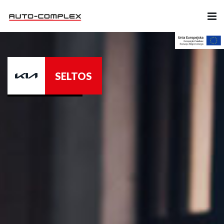
Samochody
SELTOS
Ubezpieczenia
Serwis
Części i Akcesoria
Firma
Likwidacja szkód
Kariera