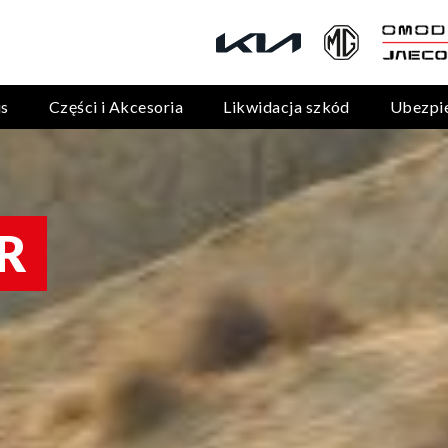
is
Części i Akcesoria
Likwidacja szkód
Ubezpi
R