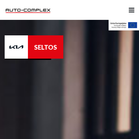
Samochody
SELTOS
Ubezpieczenia
Serwis
Części i Akcesoria
Firma
Likwidacja szkód
Kariera