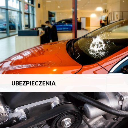
blacharsko-lakierniczych.
UBEZPIECZENIA
Pełna ochrona ubezpieczeniowa w zakresie wszelkich
ryzyk.