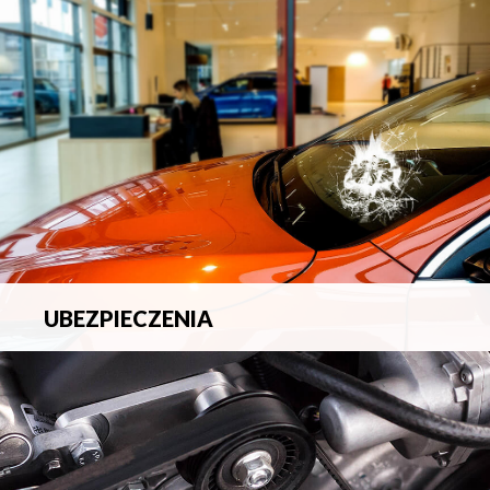
blacharsko-lakierniczych.
UBEZPIECZENIA
Pełna ochrona ubezpieczeniowa w zakresie wszelkich
ryzyk.