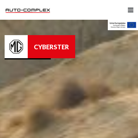
Samochody
CYBERSTER
Ubezpieczenia
Serwis
Części i Akcesoria
Firma
Likwidacja szkód
Kariera