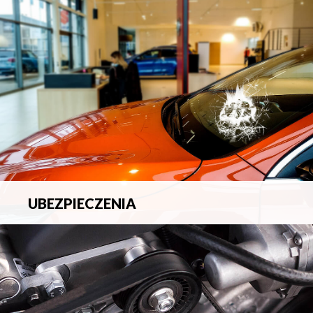
blacharsko-lakierniczych.
UBEZPIECZENIA
Pełna ochrona ubezpieczeniowa w zakresie wszelkich
ryzyk.