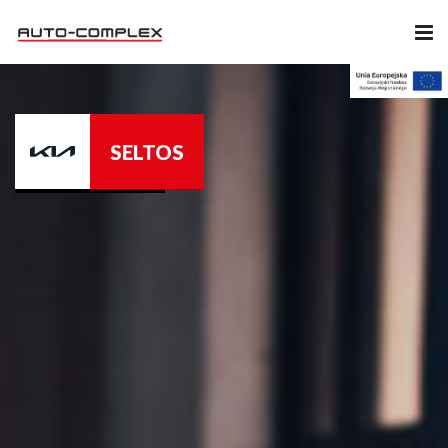
Samochody
SELTOS
Ubezpieczenia
Serwis
Części i Akcesoria
Firma
Likwidacja szkód
Kariera