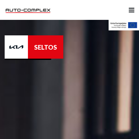
Samochody
SELTOS
Ubezpieczenia
Serwis
Części i Akcesoria
Firma
Likwidacja szkód
Kariera