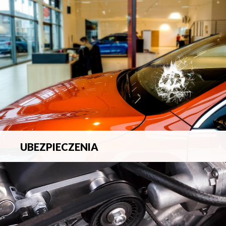
blacharsko-lakierniczych.
UBEZPIECZENIA
Pełna ochrona ubezpieczeniowa w zakresie wszelkich
ryzyk.