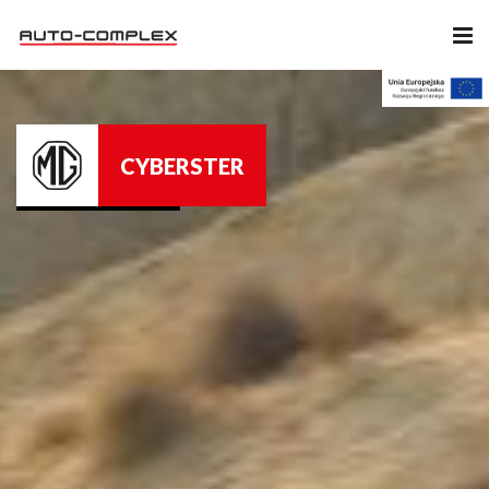
Samochody
CYBERSTER
Ubezpieczenia
Serwis
Części i Akcesoria
Firma
Likwidacja szkód
Kariera