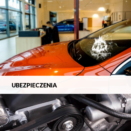
blacharsko-lakierniczych.
UBEZPIECZENIA
Pełna ochrona ubezpieczeniowa w zakresie wszelkich
ryzyk.