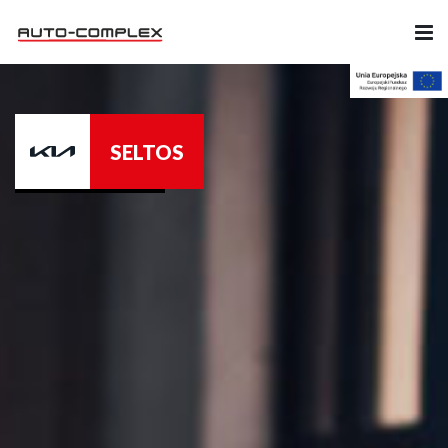
Samochody
SELTOS
Ubezpieczenia
Serwis
Części i Akcesoria
Firma
Likwidacja szkód
Kariera