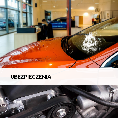
blacharsko-lakierniczych.
UBEZPIECZENIA
Pełna ochrona ubezpieczeniowa w zakresie wszelkich
ryzyk.