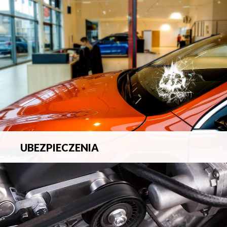
blacharsko-lakierniczych.
UBEZPIECZENIA
Pełna ochrona ubezpieczeniowa w zakresie wszelkich
ryzyk.