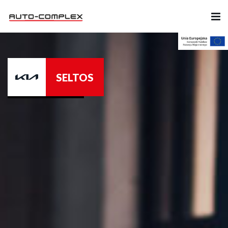
Samochody
SELTOS
Ubezpieczenia
Serwis
Części i Akcesoria
Firma
Likwidacja szkód
Kariera