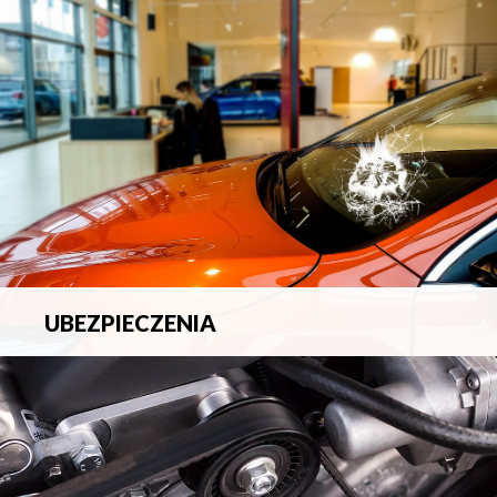
blacharsko-lakierniczych.
UBEZPIECZENIA
Pełna ochrona ubezpieczeniowa w zakresie wszelkich
ryzyk.