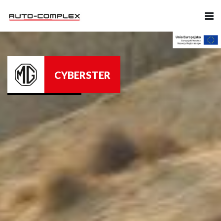
Samochody
CYBERSTER
Ubezpieczenia
Serwis
Części i Akcesoria
Firma
Likwidacja szkód
Kariera