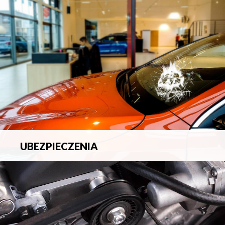
blacharsko-lakierniczych.
UBEZPIECZENIA
Pełna ochrona ubezpieczeniowa w zakresie wszelkich
ryzyk.