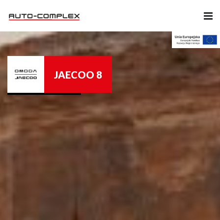
Samochody
JAECOO 8
Ubezpieczenia
Serwis
Części i Akcesoria
Firma
Likwidacja szkód
Kariera