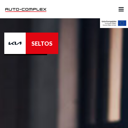
Samochody
SELTOS
Ubezpieczenia
Serwis
Części i Akcesoria
Firma
Likwidacja szkód
Kariera