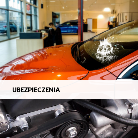
blacharsko-lakierniczych.
UBEZPIECZENIA
Pełna ochrona ubezpieczeniowa w zakresie wszelkich
ryzyk.