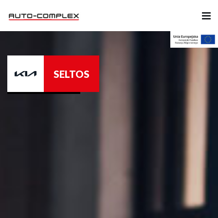
Samochody
SELTOS
Ubezpieczenia
Serwis
Części i Akcesoria
Firma
Likwidacja szkód
Kariera