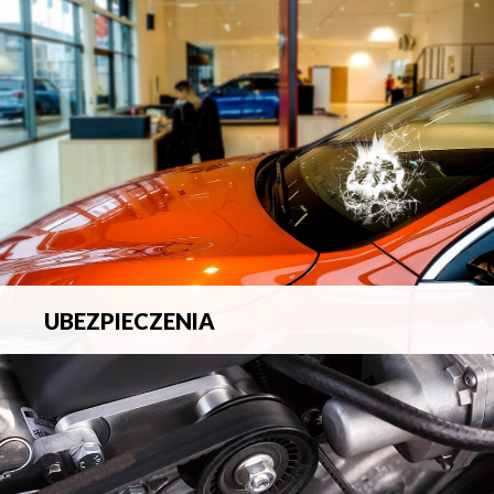
blacharsko-lakierniczych.
UBEZPIECZENIA
Pełna ochrona ubezpieczeniowa w zakresie wszelkich
ryzyk.