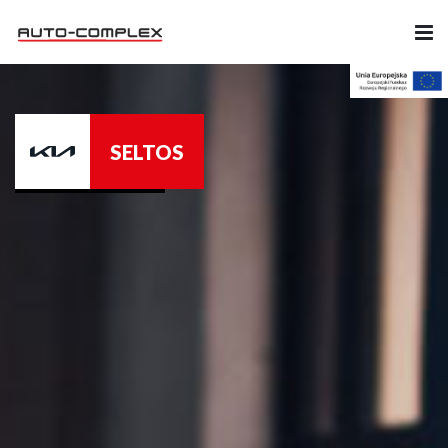
Samochody
SELTOS
Ubezpieczenia
Serwis
Części i Akcesoria
Firma
Likwidacja szkód
Kariera