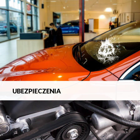
blacharsko-lakierniczych.
UBEZPIECZENIA
Pełna ochrona ubezpieczeniowa w zakresie wszelkich
ryzyk.