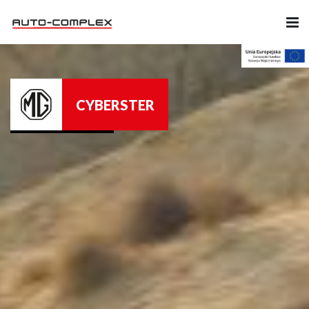
Samochody
CYBERSTER
Ubezpieczenia
Serwis
Części i Akcesoria
Firma
Likwidacja szkód
Kariera