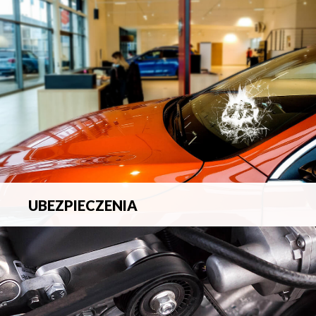
blacharsko-lakierniczych.
UBEZPIECZENIA
Pełna ochrona ubezpieczeniowa w zakresie wszelkich
ryzyk.