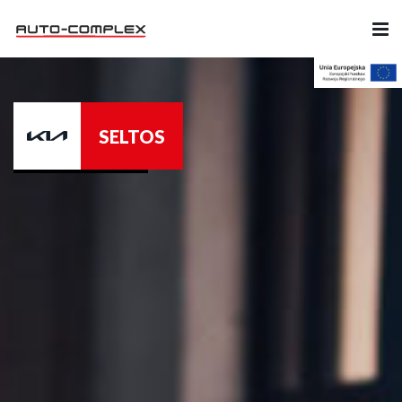
Samochody
SELTOS
Ubezpieczenia
Serwis
Części i Akcesoria
Firma
Likwidacja szkód
Kariera