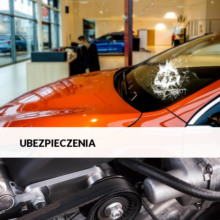
blacharsko-lakierniczych.
UBEZPIECZENIA
Pełna ochrona ubezpieczeniowa w zakresie wszelkich
ryzyk.