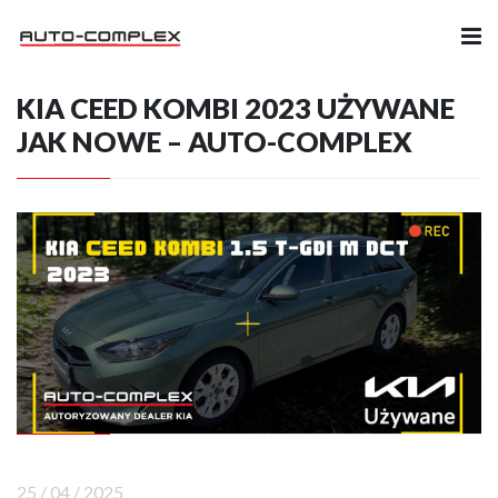
KIA CEED KOMBI 2023 UŻYWANE
Samochody
JAK NOWE – AUTO-COMPLEX
Ubezpieczenia
Serwis
Części i Akcesoria
Firma
Likwidacja szkód
Kariera
25 / 04 / 2025