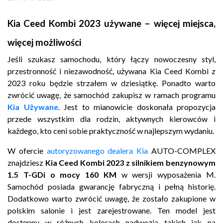
Kontakt
Kia Ceed Kombi 2023 używane – więcej miejsca,
Marka
więcej możliwości
Jeśli szukasz samochodu, który łączy nowoczesny styl,
przestronność i niezawodność, używana Kia Ceed Kombi z
2023 roku będzie strzałem w dziesiątkę. Ponadto warto
zwrócić uwagę, że samochód zakupisz w ramach programu
Kia Używane
. Jest to mianowicie doskonała propozycja
przede wszystkim dla rodzin, aktywnych kierowców i
każdego, kto ceni sobie praktyczność w najlepszym wydaniu.
W ofercie
autoryzowanego dealera Kia
AUTO-COMPLEX
znajdziesz
Kia Ceed Kombi 2023 z silnikiem benzynowym
1.5 T-GDi o mocy 160 KM
w wersji wyposażenia M.
Samochód posiada gwarancję fabryczną i pełną historię.
Dodatkowo warto zwrócić uwagę, że zostało zakupione w
polskim salonie i jest zarejestrowane. Ten model jest
dostępny w różnych kolorach nadwozia takich jak na