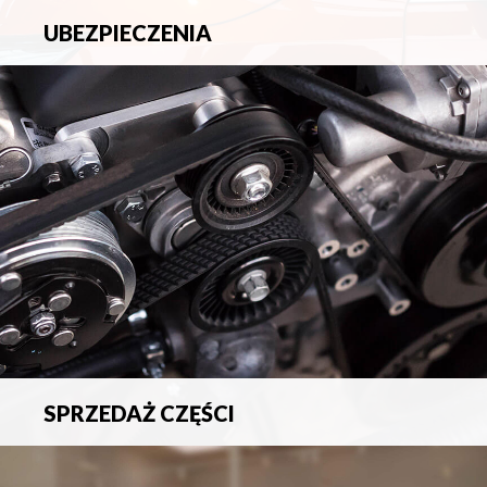
UBEZPIECZENIA
Pełna ochrona ubezpieczeniowa w zakresie wszelkich
ryzyk.
SPRZEDAŻ CZĘŚCI
Sprzedaż oryginalnych części samochodowych oraz
akcesoriów.