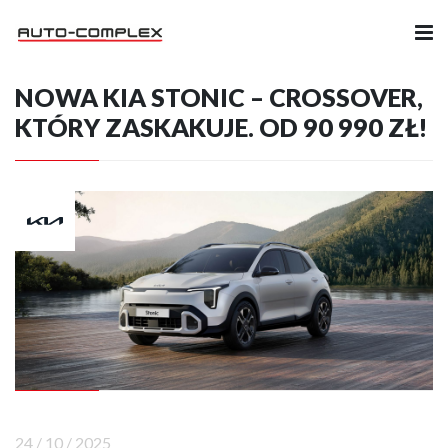
NOWA KIA STONIC – CROSSOVER,
Samochody
KTÓRY ZASKAKUJE. OD 90 990 ZŁ!
Ubezpieczenia
Serwis
Części i Akcesoria
Firma
Likwidacja szkód
Kariera
24 / 10 / 2025