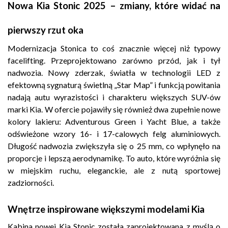
Nowa Kia Stonic 2025 – zmiany, które widać na
pierwszy rzut oka
Modernizacja Stonica to coś znacznie więcej niż typowy
facelifting. Przeprojektowano zarówno przód, jak i tył
nadwozia. Nowy zderzak, światła w technologii LED z
efektowną sygnaturą świetlną „Star Map” i funkcją powitania
nadają autu wyrazistości i charakteru większych SUV-ów
marki Kia. W ofercie pojawiły się również dwa zupełnie nowe
kolory lakieru: Adventurous Green i Yacht Blue, a także
odświeżone wzory 16- i 17-calowych felg aluminiowych.
Długość nadwozia zwiększyła się o 25 mm, co wpłynęło na
proporcje i lepszą aerodynamikę. To auto, które wyróżnia się
w miejskim ruchu, eleganckie, ale z nutą sportowej
zadziorności.
Wnętrze inspirowane większymi modelami Kia
Kabina nowej Kia Stonic została zaprojektowana z myślą o